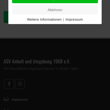
sowie der Datenschutzerklärung einverstanden.
Ablehnen
Email senden
Weitere Informationen
|
Impressum
ASV Anholt und Umgebung 1968 e.V.
Der freundliche Angelsportverein in Deiner Nähe.
Impressum